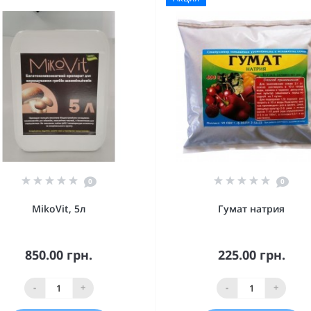
0
0
MikoVit, 5л
Гумат натрия
850.00 грн.
225.00 грн.
-
+
-
+