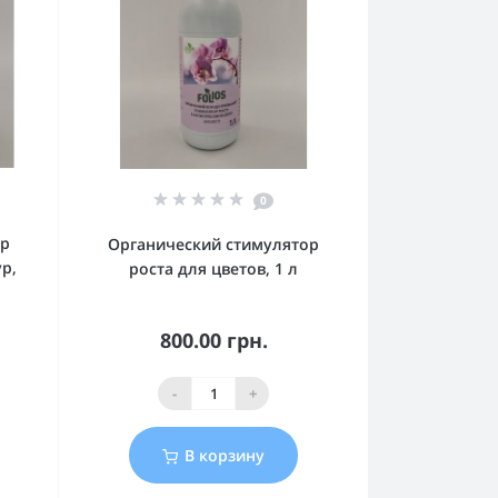
0
ор
Органический стимулятор
р,
роста для цветов, 1 л
800.00 грн.
-
+
В корзину