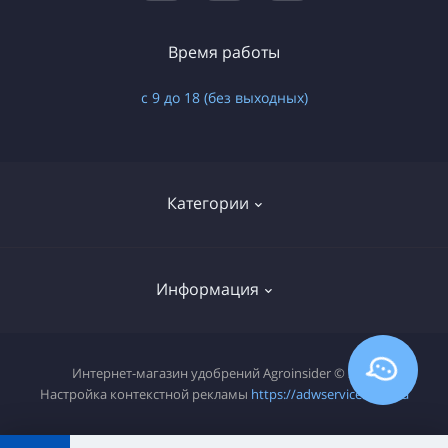
Время работы
с 9 до 18 (без выходных)
Категории
Минеральные
Информация
Органические
Органо-минеральные
О нас
Интернет-магазин удобрений Agroinsider © 2026
Сапропелевые
Настройка контекстной рекламы
https://adwservice.com.ua
Оплата и доставка
Микроэлементы
Политика конфиденциальности